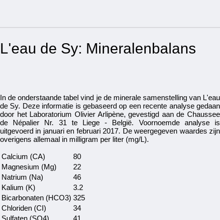
L'eau de Sy: Mineralenbalans
In de onderstaande tabel vind je de minerale samenstelling van L'eau
de Sy. Deze informatie is gebaseerd op een recente analyse gedaan
door het Laboratorium Olivier Arlipène, gevestigd aan de Chaussee
de Népalier Nr. 31 te Liege - België. Voornoemde analyse is
uitgevoerd in januari en februari 2017. De weergegeven waardes zijn
overigens allemaal in milligram per liter (mg/L).
Calcium (CA)
80
Magnesium (Mg)
22
Natrium (Na)
46
Kalium (K)
3.2
Bicarbonaten (HCO3)
325
Chloriden (CI)
34
Sulfaten (SO4)
41